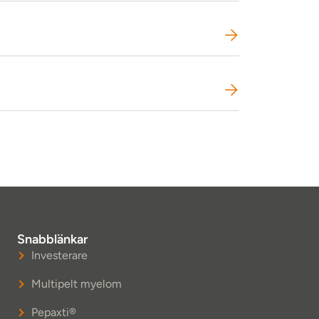
Snabblänkar
Investerare
Multipelt myelom
Pepaxti®