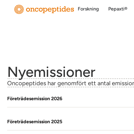
Forskning
Pepaxti®
Nyemissioner
Oncopeptides har genomfört ett antal emissione
Företrädesemission 2026
Företrädesemission 2025